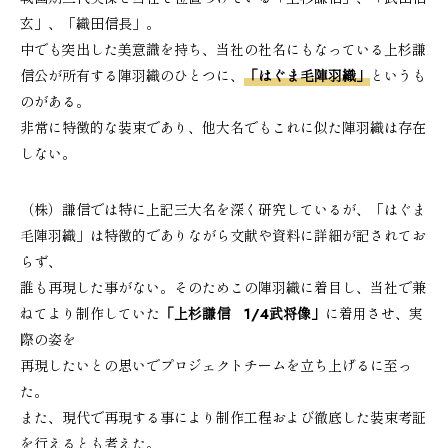
玄」、「織田信長」。
中でも突出した美意識を持ち、当社の社名にもなっている上杉謙
信公が所有する陣羽織のひとつに、
「はぐま毛陣羽織」
というも
のがある。
非常に特徴的な装束であり、他大名でもこれに似た陣羽織は存在
しない。
（株）謙信では特に上記三大名を深く研究しているが、「はぐま
毛陣羽織」は特徴的でありながら文献や資料に詳細が記されてお
らず、
誰も再現した事がない。そのためこの陣羽織に着目し、当社で兼
ねてより制作していた
「上杉謙信 1/4武将像」
に着用させ、実
際の姿を
再現したいとの思いでプロジェクトチームを立ち上げるに至っ
た。
また、現代で再現する事により制作工程および徹底した装束考証
を行えるとも考えた。