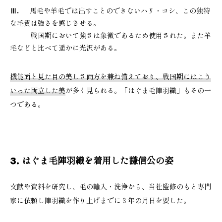
Ⅲ.
馬毛や羊毛では出すことのできないハリ・コシ、この独特
な毛質は強さを感じさせる。
戦国期において強さは象徴であるため使用された。また羊
毛などと比べて遥かに光沢がある。
機能面と見た目の美しさ両方を兼ね備えており、戦国期にはこう
いった両立した美
が多く見られる。「はぐま毛陣羽織」もその一
つである。
3. はぐま毛陣羽織を着用した謙信公の姿
文献や資料を研究し、毛の輸入・洗浄から、当社監修のもと専門
家に依頼し陣羽織を作り上げまでに３年の月日を要した。