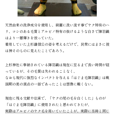
天然由来の洗浄成分を使用し、綺麗に洗い流す事でヤク特有のハ
リ、コシのある毛質とアルビノ特有の抜けるような白さで陣羽織
はより一層輝きを放っていた。
着用していた上杉謙信公の姿を考えるだけで、民衆にはまさに彼
は神そのものに見えたことであろう。
上杉神社に奉納されている陣羽織は現在に至るまで長い時間が経
っているが、その毛質は失われることなく、
なおも現代に強烈なインパクトを与える「はぐま毛陣羽織」は戦
国期の美の頂点の一部であったことは想像に難くない。
現在に残る文献や伝承で、「ヤクの尾の毛を白くした」ものが
「はぐま毛陣羽織」に使用されたと思われてきたが、
実際はアルビノのヤク毛を用いていたことが、実際に当時と同じ