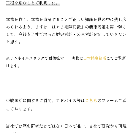
工程を踏むことで判明した。
本物を作り、本物を考証することで正しい知識を世の中に残し広
められるよう、まずは「はぐま毛陣羽織」の装束考証を第一弾と
して、今後も当社で培った歴史考証・装束考証を記していきたい
と思う。
※サムネイルクリックで画像拡大 実物は
日本橋事務所
にてご覧頂
けます。
※戦国期に関するご質問、アドバイス等は
こちら
のフォームで承
っております。
当社では歴史研究だけではなく日本で唯一、自社で研究から再現