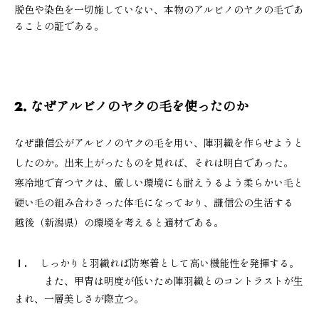
脱色や染色を一切施していない、本物のアルビノのヤクの毛であ
ることの証である。
2. なぜアルビノのヤクの毛を使ったのか
なぜ謙信公がアルビノのヤクの毛を用い、陣羽織を作らせようと
したのか。出来上がったものを見れば、それは明白であった。
寒冷地で育つヤクは、厳しい環境にも耐えうるよう柔らかい毛と
硬い毛の組み合わさった体毛になっており、謙信公の生活する
越後（新潟県）の環境を考えると適材である。
Ⅰ.
しっかりと羽織れば防寒着として高い機能性を発揮する。
また、甲冑は明度が低いため陣羽織とのコントラストが生
まれ、一層美しさが際立つ。