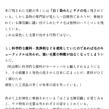
未だ残された文献の多くには
「白く染めた」ヤクの毛
と残されて
いる。しかし染物の専門家が見たら一目瞭然であろうが、奉納さ
れている陣羽織に縫い付けられたヤク毛は独特のハリとコシを残
している。
これは染色した毛質が出せる代物ではない。
もし
科学的な顔料・洗浄剤などを使用していたのであれば毛のキ
ューティクルは失われ、強い毛質の特徴が出なくなってしまう
か
らだ。
（明治期に科学的な顔料がヨーロッパから輸入されるようにな
り、その綺麗さと発色の良さから日本に広まったが、素材がひど
く痛むため
使用した工芸品の多くが本来の姿を失っている。）
改めて上杉神社に奉納されている「はぐま毛陣羽織」を見てみる
と、ヤク特有の毛質は失われずその姿をとどめている。