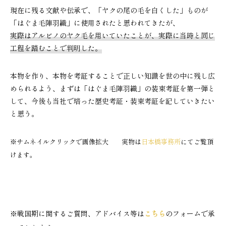
現在に残る文献や伝承で、「ヤクの尾の毛を白くした」ものが
「はぐま毛陣羽織」に使用されたと思われてきたが、
実際はアルビノのヤク毛を用いていたことが、実際に当時と同じ
工程を踏むことで判明した。
本物を作り、本物を考証することで正しい知識を世の中に残し広
められるよう、まずは「はぐま毛陣羽織」の装束考証を第一弾と
して、今後も当社で培った歴史考証・装束考証を記していきたい
と思う。
※サムネイルクリックで画像拡大 実物は
日本橋事務所
にてご覧頂
けます。
※戦国期に関するご質問、アドバイス等は
こちら
のフォームで承