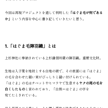
今回は再現プロジェクトを通して判明した
「はぐま毛が何である
か」
という内容を中心に書き記していきたいと思う。
1.「はぐま毛陣羽織」とは
上杉神社に奉納されている上杉謙信所蔵の陣羽織。重要文化財。
生地は入子菱を地紋とする白地の綾で、その表面には「はぐま」
の毛を合わせた細い束がびっしりと縫い付けられている。
「はぐま」の毛はチベットやヒマラヤで生息する
ヤクの尾の毛を
白くしたもの
と言われており、「白熊＝はぐま」の字を
宛てたとされている。