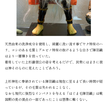
天然由来の洗浄成分を使用し、綺麗に洗い流す事でヤク特有のハ
リ、コシのある毛質とアルビノ特有の抜けるような白さで陣羽織
はより一層輝きを放っていた。
着用していた上杉謙信公の姿を考えるだけで、民衆にはまさに彼
は神そのものに見えたことであろう。
上杉神社に奉納されている陣羽織は現在に至るまで長い時間が経
っているが、その毛質は失われることなく、
なおも現代に強烈なインパクトを与える「はぐま毛陣羽織」は戦
国期の美の頂点の一部であったことは想像に難くない。