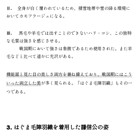
Ⅱ.
全身が白く覆われているため、積雪地帯や雪の降る環境に
おいてカモフラージュになる。
Ⅲ.
馬毛や羊毛では出すことのできないハリ・コシ、この独特
な毛質は強さを感じさせる。
戦国期において強さは象徴であるため使用された。また羊
毛などと比べて遥かに光沢がある。
機能面と見た目の美しさ両方を兼ね備えており、戦国期にはこう
いった両立した美
が多く見られる。「はぐま毛陣羽織」もその一
つである。
3. はぐま毛陣羽織を着用した謙信公の姿