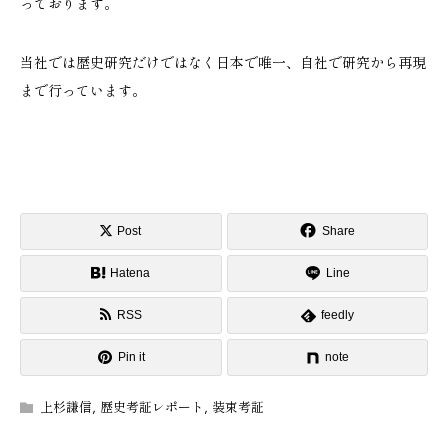
っております。
当社では歴史研究だけではなく日本で唯一、自社で研究から再現
まで行っています。
Post
Share
Hatena
Line
RSS
feedly
Pin it
note
上杉謙信
,
歴史考証レポート
,
装束考証