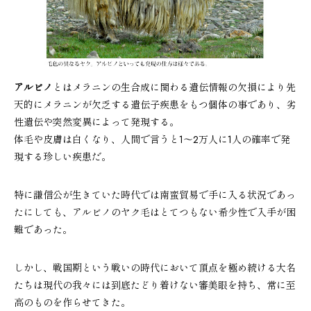
アルビノ
とはメラニンの生合成に関わる遺伝情報の欠損により先
天的にメラニンが欠乏する遺伝子疾患をもつ個体の事であり、劣
性遺伝や突然変異によって発現する。
体毛や皮膚は白くなり、人間で言うと1～2万人に1人の確率で発
現する珍しい疾患だ。
特に謙信公が生きていた時代では南蛮貿易で手に入る状況であっ
たにしても、アルビノのヤク毛はとてつもない希少性で入手が困
難であった。
しかし、戦国期という戦いの時代において頂点を極め続ける大名
たちは現代の我々には到底たどり着けない審美眼を持ち、常に至
高のものを作らせてきた。