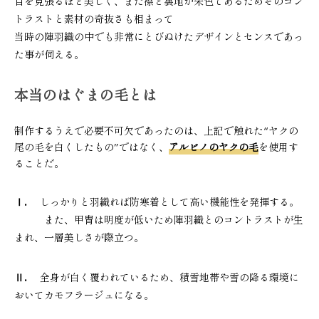
目を見張るほど美しく、また襟と裏地が朱色であるためそのコン
トラストと素材の奇抜さも相まって
当時の陣羽織の中でも非常にとびぬけたデザインとセンスであっ
た事が伺える。
本当のはぐまの毛とは
制作するうえで必要不可欠であったのは、上記で触れた“ヤクの
尾の毛を白くしたもの”ではなく、
アルビノのヤクの毛
を使用す
ることだ。
Ⅰ.
しっかりと羽織れば防寒着として高い機能性を発揮する。
また、甲冑は明度が低いため陣羽織とのコントラストが生
まれ、一層美しさが際立つ。
Ⅱ.
全身が白く覆われているため、積雪地帯や雪の降る環境に
おいてカモフラージュになる。