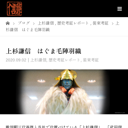
ブログ
上杉謙信
,
歴史考証レポート
,
装束考証
上
杉謙信 はぐま毛陣羽織
上杉謙信 はぐま毛陣羽織
上杉謙信
,
歴史考証レポート
,
装束考証
2020.09.02
戦国期三代英傑と当社で位置づけている「上杉謙信」、「武田信