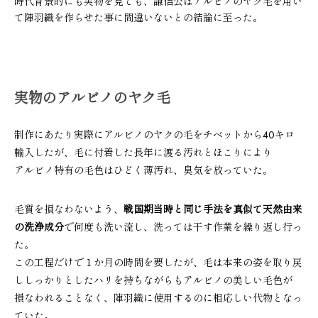
時代背景的にも実物を見ても、謙信公はアルビノのヤク毛を用い
て陣羽織を作らせた事に間違いないとの結論に至った。
実物のアルビノのヤク毛
制作にあたり実際にアルビノのヤクの毛をチベットから40キロ
輸入したが、毛に付着した長年に渡る汚れとほこりにより
アルビノ特有の毛色はひどく薄汚れ、臭気を放っていた。
毛質を損なわないよう、
戦国期当時と同じ手法を真似て天然由来
の洗浄成分
で何度も洗い流し、洗っては干す作業を繰り返し行っ
た。
この工程だけで１か月の時間を要したが、毛は本来の姿を取り戻
ししっかりとしたハリを持ちながらもアルビノの美しい毛色が
損なわれることなく、陣羽織に使用するのに相応しい代物となっ
ていた。