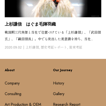
上杉謙信 はぐま毛陣羽織
戦国期三代英傑と当社で位置づけている「上杉謙信」、「武田信
玄」、「織田信長」。中でも突出した美意識を持ち、当社...
上杉謙信
,
歴史考証レポート
,
装束考証
2020.09.02
About
Our Journey
Company
History
Consulting
Gallery
Art Production & OEM
Research Report